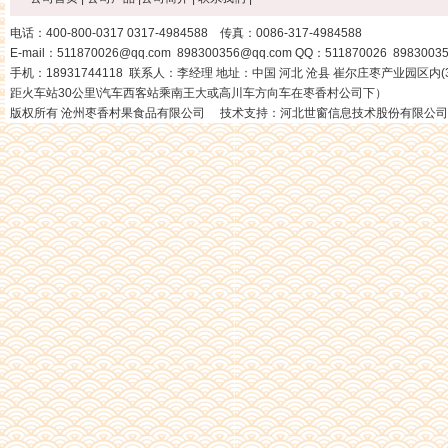
电话：400-800-0317 0317-4984588 传真：0086-317-4984588
E-mail：511870026@qq.com 898300356@qq.com QQ：511870026 8983003
手机：18931744118 联系人：李经理 地址：中国 河北 沧县 崔尔庄枣产业园区内(3
距火车站30公里\汽车西客站乘南王大或高川车方向车在枣香村公司下）
版权所有 沧州枣香村果食品有限公司 技术支持：
河北世窗信息技术股份有限公司