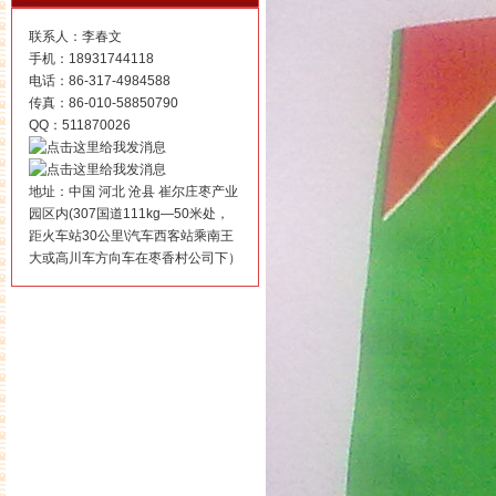
联系人：李春文
手机：18931744118
电话：86-317-4984588
传真：86-010-58850790
QQ：511870026
地址：中国 河北 沧县 崔尔庄枣产业
园区内(307国道111kg—50米处，
距火车站30公里\汽车西客站乘南王
大或高川车方向车在枣香村公司下）