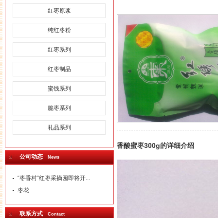
红枣原浆
纯红枣粉
红枣系列
红枣制品
蜜饯系列
脆枣系列
礼品系列
香酸蜜枣300g
的详细介绍
公司动态
News
“枣香村”红枣采摘园即将开...
枣花
联系方式
Contact