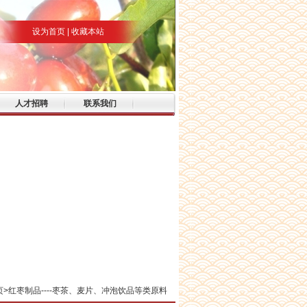
设为首页
|
收藏本站
人才招聘
联系我们
页
>红枣制品----枣茶、麦片、冲泡饮品等类原料