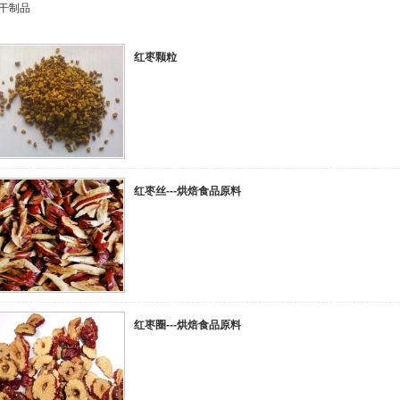
干制品
红枣颗粒
红枣丝---烘焙食品原料
红枣圈---烘焙食品原料