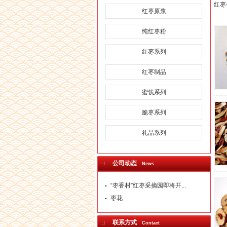
红枣
红枣原浆
纯红枣粉
红枣系列
红枣制品
蜜饯系列
脆枣系列
礼品系列
公司动态
News
“枣香村”红枣采摘园即将开...
枣花
联系方式
Contact