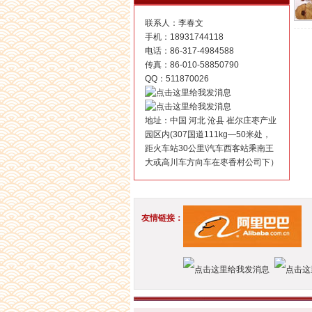
联系人：李春文
手机：18931744118
电话：86-317-4984588
传真：86-010-58850790
QQ：511870026
地址：中国 河北 沧县 崔尔庄枣产业
园区内(307国道111kg—50米处，
距火车站30公里\汽车西客站乘南王
大或高川车方向车在枣香村公司下）
友情链接：