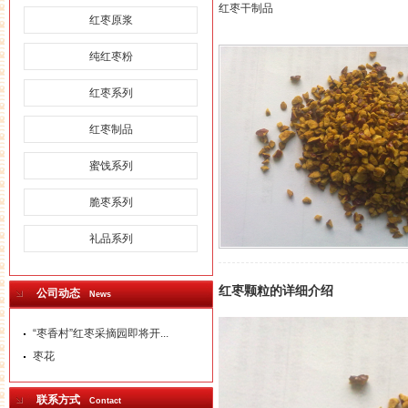
红枣干制品
红枣原浆
纯红枣粉
红枣系列
红枣制品
蜜饯系列
脆枣系列
礼品系列
红枣颗粒
的详细介绍
公司动态
News
“枣香村”红枣采摘园即将开...
枣花
联系方式
Contact