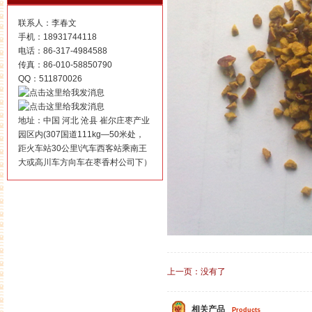
联系人：李春文
手机：18931744118
电话：86-317-4984588
传真：86-010-58850790
QQ：511870026
地址：中国 河北 沧县 崔尔庄枣产业
园区内(307国道111kg—50米处，
距火车站30公里\汽车西客站乘南王
大或高川车方向车在枣香村公司下）
上一页：
没有了
相关产品
Products